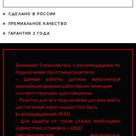
СДЕЛАНО В РОССИИ
ПРЕМИАЛЬНОЕ КАЧЕСТВО
ГАРАНТИЯ 2 ГОДА
Внимание! Ознакомьтесь с рекомендациями по
подключению полотенцесушителя:
- Данные работы должны выполняться
квалифицированным работником, имеющим
соответствующее удостоверение.
- Розетка для его подключения должна иметь
достаточный запас мощности и быть
влагозащищённой (IP44).
- Для защиты от токов утечки необходимо
совместная установка с АВДТ
(автоматический выключатель