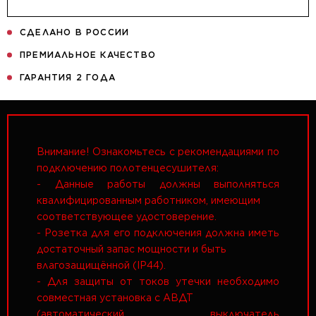
СДЕЛАНО В РОССИИ
ПРЕМИАЛЬНОЕ КАЧЕСТВО
ГАРАНТИЯ 2 ГОДА
Внимание! Ознакомьтесь с рекомендациями по
подключению полотенцесушителя:
- Данные работы должны выполняться
квалифицированным работником, имеющим
соответствующее удостоверение.
- Розетка для его подключения должна иметь
достаточный запас мощности и быть
влагозащищённой (IP44).
- Для защиты от токов утечки необходимо
совместная установка с АВДТ
(автоматический выключатель