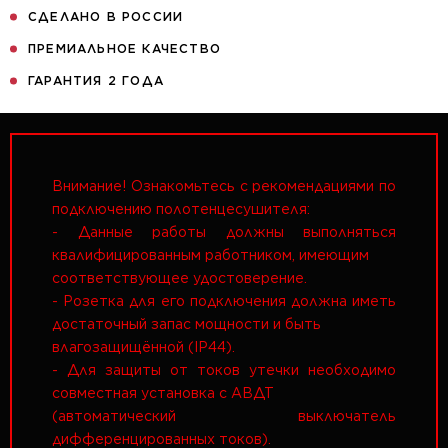
СДЕЛАНО В РОССИИ
ПРЕМИАЛЬНОЕ КАЧЕСТВО
ГАРАНТИЯ 2 ГОДА
Внимание! Ознакомьтесь с рекомендациями по
подключению полотенцесушителя:
- Данные работы должны выполняться
квалифицированным работником, имеющим
соответствующее удостоверение.
- Розетка для его подключения должна иметь
достаточный запас мощности и быть
влагозащищённой (IP44).
- Для защиты от токов утечки необходимо
совместная установка с АВДТ
(автоматический выключатель
дифференцированных токов).