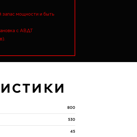
й запас мощности и быть
тановка с АВДТ
в).
РИСТИКИ
800
530
45