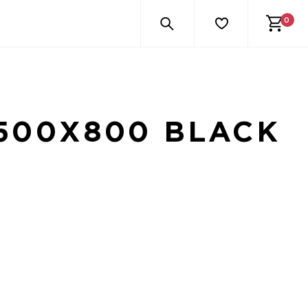
0
500Х800 BLACK